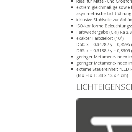
ideal für Mittel- und Großfo
extrem gleichmäßige sowie b
asymmetrische Lichtführung
inklusive Stahlseile zur Abh
ISO-konforme Beleuchtungss
Farbwiedergabe (CRI) Ra ≥ 
exakter Farbzielort (10°):
D50: x = 0,3478 / y = 0,3595 
D65: x = 0,3138 / y = 0,3309 
geringer Metamerie-Index im 
geringer Metamerie-Index im
externe Steuereinheit "LED R
(B x H x T: 33 x 12 x 4 cm)
LICHTEIGENS