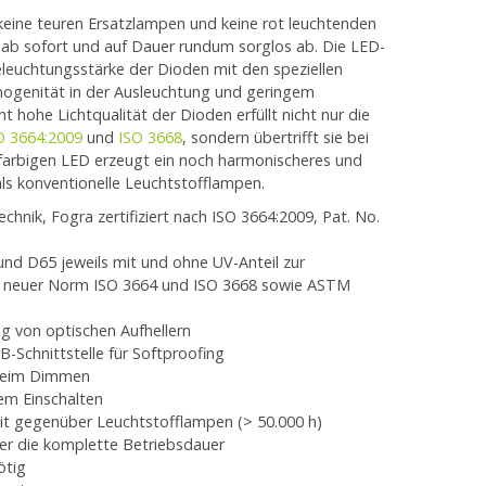
keine teuren Ersatzlampen und keine rot leuchtenden
ab sofort und auf Dauer rundum sorglos ab. Die LED-
leuchtungsstärke der Dioden mit den speziellen
mogenität in der Ausleuchtung und geringem
t hohe Lichtqualität der Dioden erfüllt nicht nur die
O 3664:2009
und
ISO 3668
, sondern übertrifft sie bei
farbigen LED erzeugt ein noch harmonischeres und
als konventionelle Leuchtstofflampen.
chnik, Fogra zertifiziert nach ISO 3664:2009, Pat. No.
nd D65 jeweils mit und ohne UV-Anteil zur
d neuer Norm ISO 3664 und ISO 3668 sowie ASTM
g von optischen Aufhellern
Schnittstelle für Softproofing
 beim Dimmen
em Einschalten
it gegenüber Leuchtstofflampen (> 50.000 h)
er die komplette Betriebsdauer
ötig