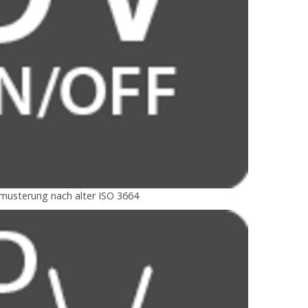
bmusterung nach alter ISO 3664