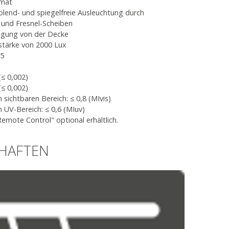
rmat
lend- und spiegelfreie Ausleuchtung durch
 und Fresnel-Scheiben
ängung von der Decke
tärke von 2000 Lux
95
(≤ 0,002)
(≤ 0,002)
sichtbaren Bereich: ≤ 0,8 (MIvis)
 UV-Bereich: ≤ 0,6 (MIuv)
emote Control" optional erhältlich.
CHAFTEN