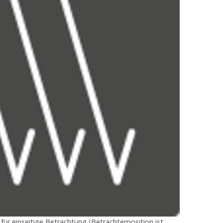
ür einseitige Betrachtung (Betrachterposition ist