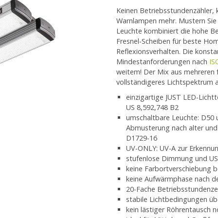
Keinen Betriebsstundenzähler, 
Warnlampen mehr. Mustern Sie 
Leuchte kombiniert die hohe Be
Fresnel-Scheiben für beste Ho
Reflexionsverhalten. Die konstan
Mindestanforderungen nach
IS
weitem! Der Mix aus mehreren 
vollständigeres Lichtspektrum 
einzigartige JUST LED-Lichtte
US 8,592,748 B2
umschaltbare Leuchte: D50 u
Abmusterung nach alter un
D1729-16
UV-ONLY: UV-A zur Erkennun
stufenlose Dimmung und USB-
keine Farbortverschiebung
keine Aufwärmphase nach d
20-Fache Betriebsstundenze
stabile Lichtbedingungen üb
kein lästiger Röhrentausch n