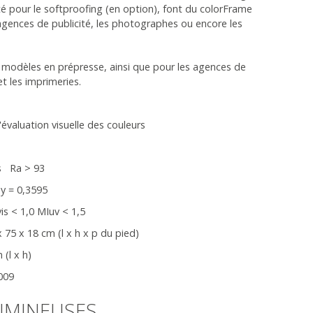
té pour le softproofing (en option), font du colorFrame
agences de publicité, les photographes ou encore les
de modèles en prépresse, ainsi que pour les agences de
t les imprimeries.
'évaluation visuelle des couleurs
rs Ra > 93
 y = 0,3595
is < 1,0 MIuv < 1,5
 75 x 18 cm (l x h x p du pied)
 (l x h)
009
UMINEUSES