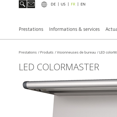
DE
US
FR
EN
Prestations
Informations & services
Actua
Prestations
/
Produits
/
Visionneuses de bureau
/
LED colorM
LED COLORMASTER