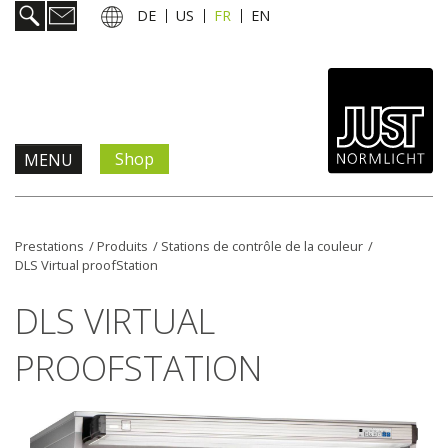
DE
US
FR
EN
Shop
MENU
Prestations
Prestations
/
Produits
/
Stations de contrôle de la couleur
/
DLS Virtual proofStation
Informations & services
DLS VIRTUAL
Actualités
PROOFSTATION
L'entreprise
Contact