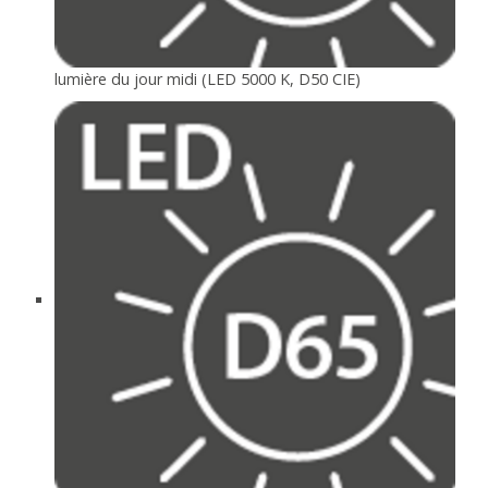
lumière du jour midi (LED 5000 K, D50 CIE)