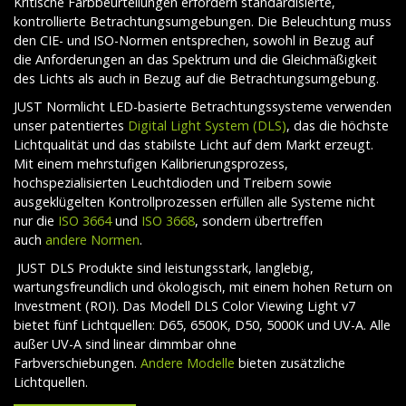
Kritische Farbbeurteilungen erfordern standardisierte,
kontrollierte Betrachtungsumgebungen. Die Beleuchtung muss
den CIE- und ISO-Normen entsprechen, sowohl in Bezug auf
die Anforderungen an das Spektrum und die Gleichmäßigkeit
des Lichts als auch in Bezug auf die Betrachtungsumgebung.
JUST Normlicht LED-basierte Betrachtungssysteme verwenden
unser patentiertes
Digital Light System (DLS)
, das die höchste
Lichtqualität und das stabilste Licht auf dem Markt erzeugt.
Mit einem mehrstufigen Kalibrierungsprozess,
hochspezialisierten Leuchtdioden und Treibern sowie
ausgeklügelten Kontrollprozessen erfüllen alle Systeme nicht
nur die
ISO 3664
und
ISO 3668
, sondern übertreffen
auch
andere Normen
.
JUST DLS Produkte sind leistungsstark, langlebig,
wartungsfreundlich und ökologisch, mit einem hohen Return on
Investment (ROI). Das Modell DLS Color Viewing Light v7
bietet fünf Lichtquellen: D65, 6500K, D50, 5000K und UV-A. Alle
außer UV-A sind linear dimmbar ohne
Farbverschiebungen.
Andere Modelle
bieten zusätzliche
Lichtquellen.