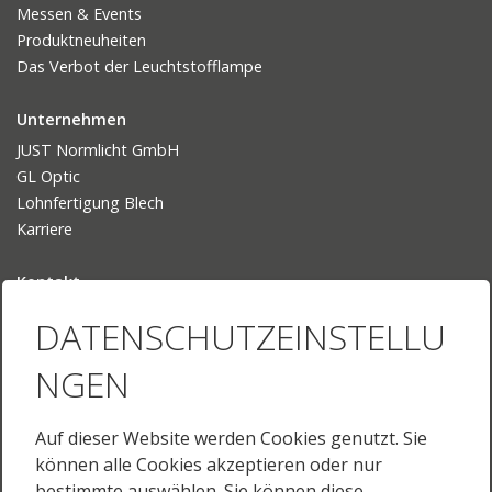
Messen & Events
Produktneuheiten
Das Verbot der Leuchtstofflampe
Unternehmen
JUST Normlicht GmbH
GL Optic
Lohnfertigung Blech
Karriere
Kontakt
Ansprechpartner
DATENSCHUTZEINSTELLU
Ihr Weg zu uns
NGEN
Sprache
Deutsch
Auf dieser Website werden Cookies genutzt. Sie
English
können alle Cookies akzeptieren oder nur
English (US)
bestimmte auswählen. Sie können diese