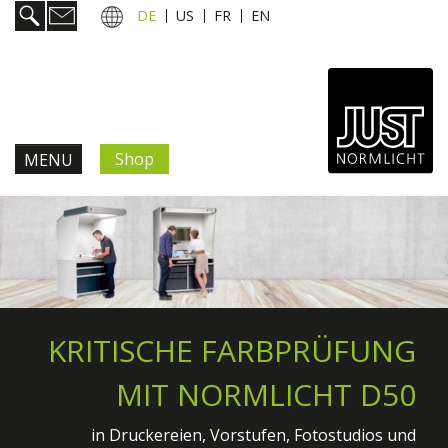
DE
US
FR
EN
Shop
MENU
Produkte & Lösungen
Information & Service
Aktuelles
KRITISCHE FARBPRÜFUNG
Unternehmen
MIT NORMLICHT D50
in Druckereien, Vorstufen, Fotostudios und
Kontakt