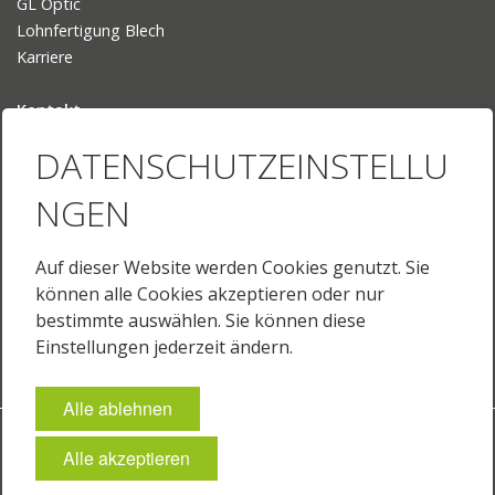
GL Optic
Lohnfertigung Blech
Karriere
Kontakt
Ansprechpartner
DATENSCHUTZEINSTELLU
Ihr Weg zu uns
NGEN
Sprache
Deutsch
Auf dieser Website werden Cookies genutzt. Sie
English
können alle Cookies akzeptieren oder nur
English (US)
bestimmte auswählen. Sie können diese
Français
Einstellungen jederzeit ändern.
Alle ablehnen
Impressum
Datenschutz
AGB
Cookie-Einstellungen
Alle akzeptieren
© 2026 JUST Normlicht GmbH