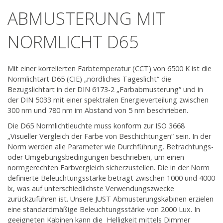
ABMUSTERUNG MIT
Produktprogramm - Shop
NORMLICHT D65
Information & Service
Aktuelles
Mit einer korrelierten Farbtemperatur (CCT) von 6500 K ist die
Normlichtart D65 (CIE) „nördliches Tageslicht“ die
Bezugslichtart in der DIN 6173-2 „Farbabmusterung“ und in
Unternehmen
der DIN 5033 mit einer spektralen Energieverteilung zwischen
300 nm und 780 nm im Abstand von 5 nm beschrieben.
Kontakt
Die D65 Normlichtleuchte muss konform zur ISO 3668
„Visueller Vergleich der Farbe von Beschichtungen“ sein. In der
Norm werden alle Parameter wie Durchführung, Betrachtungs-
oder Umgebungsbedingungen beschrieben, um einen
normgerechten Farbvergleich sicherzustellen. Die in der Norm
definierte Beleuchtungsstärke beträgt zwischen 1000 und 4000
lx, was auf unterschiedlichste Verwendungszwecke
zurückzuführen ist. Unsere JUST Abmusterungskabinen erzielen
eine standardmäßige Beleuchtungsstärke von 2000 Lux. In
geeigneten Kabinen kann die Helligkeit mittels Dimmer