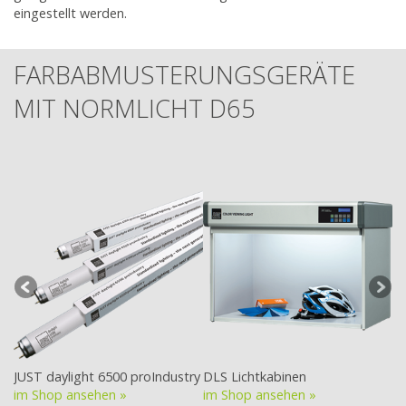
eingestellt werden.
FARBABMUSTERUNGSGERÄTE
MIT NORMLICHT D65
JUST daylight 6500 proIndustry
DLS Lichtkabinen
DL
im Shop ansehen »
im Shop ansehen »
im