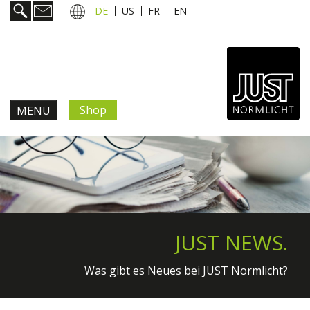
DE
US
FR
EN
Shop
MENU
Produkte & Lösungen
Information & Service
Aktuelles
JUST NEWS.
JUST news.
Was gibt es Neues bei JUST Normlicht?
Messen & Events
Produktneuheiten