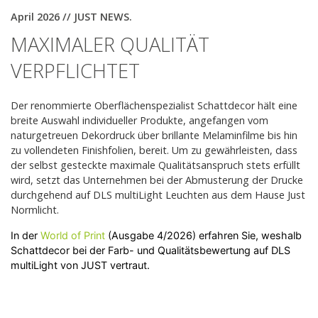
April 2026 // JUST NEWS.
Das Verbot der Leuchtstofflampe
MAXIMALER QUALITÄT
Unternehmen
VERPFLICHTET
Kontakt
Der renommierte Oberflächenspezialist Schattdecor hält eine
breite Auswahl individueller Produkte, angefangen vom
naturgetreuen Dekordruck über brillante Melaminfilme bis hin
zu vollendeten Finishfolien, bereit. Um zu gewährleisten, dass
der selbst gesteckte maximale Qualitätsanspruch stets erfüllt
wird, setzt das Unternehmen bei der Abmusterung der Drucke
durchgehend auf DLS multiLight Leuchten aus dem Hause Just
Normlicht.​
In der
World of Print
(Ausgabe 4/2026) erfahren Sie, weshalb
Schattdecor bei der Farb- und Qualitätsbewertung auf DLS
multiLight von JUST vertraut.