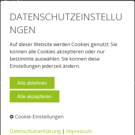
Kontakt
Ansprechpartner
DATENSCHUTZEINSTELLU
Ihr Weg zu uns
NGEN
Sprache
Deutsch
Auf dieser Website werden Cookies genutzt. Sie
English
können alle Cookies akzeptieren oder nur
English (US)
bestimmte auswählen. Sie können diese
Français
Einstellungen jederzeit ändern.
Alle ablehnen
Impressum
Datenschutz
AGB
Cookie-Einstellungen
Alle akzeptieren
© 2026 JUST Normlicht GmbH
Cookie-Einstellungen
⁣
⁣
Datenschutzerklärung
|
Impressum