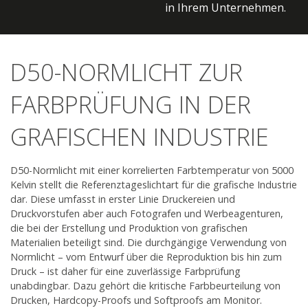
in Ihrem Unternehmen.
in Ihrem Unternehmen.
in Ihrem Unternehmen.
Produktprogramm - Shop
Information & Service
D50-NORMLICHT ZUR
Aktuelles
FARBPRÜFUNG IN DER
GRAFISCHEN INDUSTRIE
Unternehmen
Kontakt
D50-Normlicht mit einer korrelierten Farbtemperatur von 5000
Kelvin stellt die Referenztageslichtart für die grafische Industrie
dar. Diese umfasst in erster Linie Druckereien und
Druckvorstufen aber auch Fotografen und Werbeagenturen,
die bei der Erstellung und Produktion von grafischen
Materialien beteiligt sind. Die durchgängige Verwendung von
Normlicht – vom Entwurf über die Reproduktion bis hin zum
Druck – ist daher für eine zuverlässige Farbprüfung
unabdingbar. Dazu gehört die kritische Farbbeurteilung von
Drucken, Hardcopy-Proofs und Softproofs am Monitor.