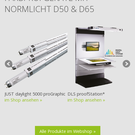
NORMLICHT D50 & D65
JUST daylight 5000 proGraphic
DLS proofStation*
DL
im Shop ansehen »
im Shop ansehen »
im
Alle Produkte im Webshop »