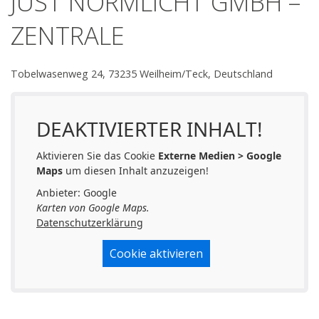
JUST NORMLICHT GMBH –
Ansprechpartner
ZENTRALE
Ihr Weg zu uns
Tobelwasenweg 24, 73235 Weilheim/Teck, Deutschland
DEAKTIVIERTER INHALT!
Aktivieren Sie das Cookie
Externe Medien > Google
Maps
um diesen Inhalt anzuzeigen!
Anbieter: Google
Karten von Google Maps.
Datenschutzerklärung
Cookie aktivieren