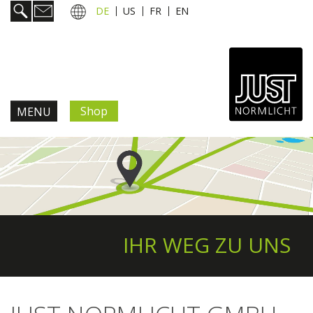
DE
US
FR
EN
Shop
MENU
Produkte & Lösungen
Information & Service
Aktuelles
IHR WEG ZU UNS
Unternehmen
Kontakt