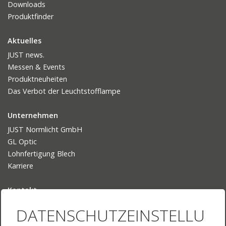
Downloads
Produktfinder
Aktuelles
JUST news.
Messen & Events
Produktneuheiten
Das Verbot der Leuchtstofflampe
Unternehmen
JUST Normlicht GmbH
GL Optic
Lohnfertigung Blech
Karriere
Kontakt
Ansprechpartner
DATENSCHUTZEINSTELLU
Ihr Weg zu uns