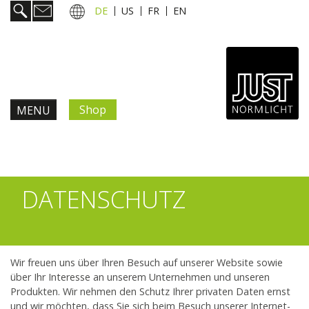
DE
US
FR
EN
Shop
MENU
Produkte & Lösungen
Information & Service
DATENSCHUTZ
Aktuelles
Wir freuen uns über Ihren Besuch auf unserer Website sowie
Unternehmen
über Ihr Interesse an unserem Unternehmen und unseren
Produkten. Wir nehmen den Schutz Ihrer privaten Daten ernst
Kontakt
und wir möchten, dass Sie sich beim Besuch unserer Internet-