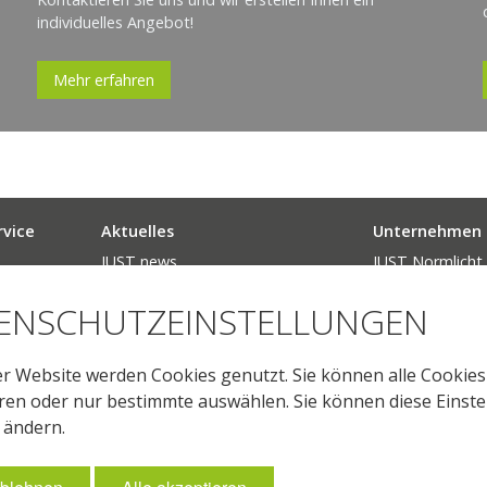
individuelles Angebot!
Mehr erfahren
rvice
Aktuelles
Unternehmen
JUST news.
JUST Normlich
ards
Messen & Events
GL Optic
ENSCHUTZEINSTELLUNGEN
ormlicht
Produktneuheiten
Lohnfertigung 
Das Verbot der
Karriere
Leuchtstofflampe
er Website werden Cookies genutzt. Sie können alle Cookies
ren oder nur bestimmte auswählen. Sie können diese Einst
t ändern.