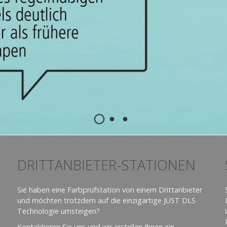
DRITTANBIETER-STATIONEN
Sie haben eine Farbprüfstation von einem Drittanbieter
und möchten trotzdem auf die einzigartige JUST DLS
Technologie umsteigen?
Kontaktieren Sie uns und wir erstellen Ihnen ein