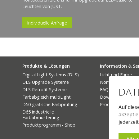
Leuchten von JUST.
Individuelle Anfrage
Produkte & Lösungen
Information & Se
Digital Light Systems (DLS)
Licht und Farbe
DLS Upgrade Systeme
Normen und Stand
DAT
DLS Retrofit Systeme
FAQ – Technik & N
Farbabgleich multiLight
Downloads
D50 grafische Farbprüfung
Produktfinder
Auf dies
D65 industrielle
akzeptie
Farbabmusterung
jederzei
Produktprogramm - Shop