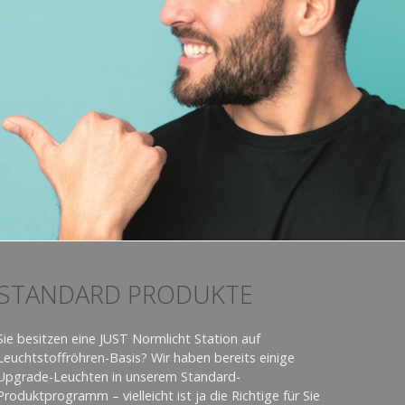
STANDARD PRODUKTE
Sie besitzen eine JUST Normlicht Station auf
Leuchtstoffröhren-Basis? Wir haben bereits einige
Upgrade-Leuchten in unserem Standard-
Produktprogramm – vielleicht ist ja die Richtige für Sie