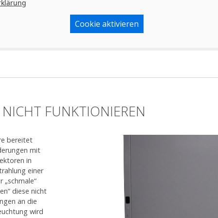
rklärung
Cookie aktivieren
 NICHT FUNKTIONIEREN
e bereitet
derungen mit
ektoren in
trahlung einer
r „schmale“
en“ diese nicht
ungen an die
leuchtung wird