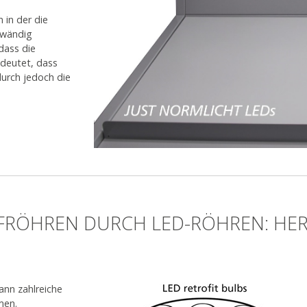
 in der die
fwändig
 dass die
edeutet, dass
urch jedoch die
FRÖHREN DURCH LED-RÖHREN: H
ann zahlreiche
men.