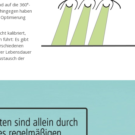
d auf die 360°-
s hingegen haben
r Optimierung
t kalibriert,
 führt: Es gibt
rschiedenen
rer Lebensdauer
Austausch der