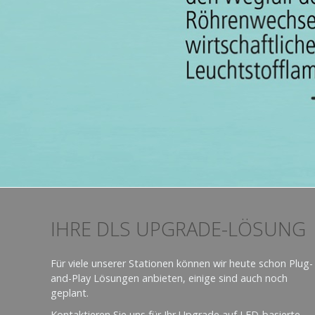
IHRE DLS UPGRADE-LÖSUNG
Für viele unserer Stationen können wir heute schon Plug-
and-Play Lösungen anbieten, einige sind auch noch
geplant.
Kontaktieren Sie uns für Ihr Upgrade auf LED-basierte