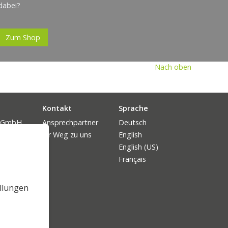
dabei?
Zum Shop
Nach oben
Kontakt
Sprache
t GmbH
Ansprechpartner
Deutsch
Ihr Weg zu uns
English
Blech
English (US)
Français
ellungen