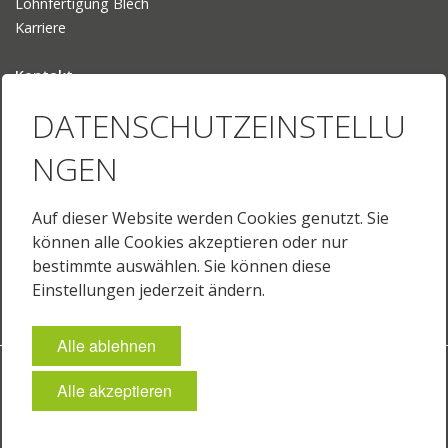
Lohnfertigung Blech
Karriere
Kontakt
Ansprechpartner
DATENSCHUTZEINSTELLU
Ihr Weg zu uns
NGEN
Sprache
Deutsch
Auf dieser Website werden Cookies genutzt. Sie
English
können alle Cookies akzeptieren oder nur
English (US)
bestimmte auswählen. Sie können diese
Français
Einstellungen jederzeit ändern.
Alle ablehnen
Impressum
Datenschutz
AGB
Cookie-Einstellungen
Alle akzeptieren
© 2026 JUST Normlicht GmbH