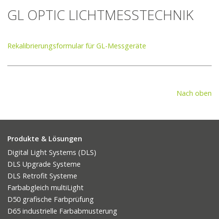
GL OPTIC LICHTMESSTECHNIK
Rekalibrierungsformular für GL-Messgeräte
Nach oben
Produkte & Lösungen
Digital Light Systems (DLS)
DLS Upgrade Systeme
DLS Retrofit Systeme
Farbabgleich multiLight
D50 grafische Farbprüfung
D65 industrielle Farbabmusterung