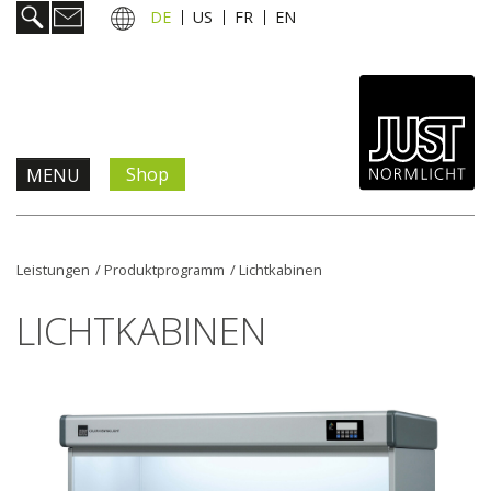
DE
US
FR
EN
Shop
MENU
Produkte & Lösungen
Leistungen
/
Produktprogramm
/
Lichtkabinen
Information & Service
LICHTKABINEN
Aktuelles
Unternehmen
Kontakt