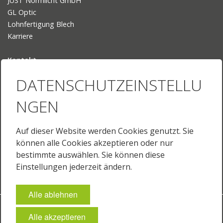
JUST Normlicht GmbH
GL Optic
Lohnfertigung Blech
Karriere
Kontakt
Ansprechpartner
DATENSCHUTZEINSTELLU
Ihr Weg zu uns
NGEN
Sprache
Deutsch
Auf dieser Website werden Cookies genutzt. Sie
English
können alle Cookies akzeptieren oder nur
English (US)
bestimmte auswählen. Sie können diese
Français
Einstellungen jederzeit ändern.
Alle ablehnen
Impressum
Datenschutz
AGB
Cookie-Einstellungen
Alle akzeptieren