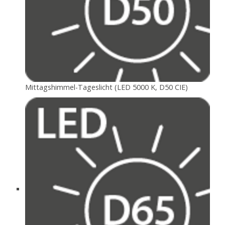
Mittagshimmel-Tageslicht (LED 5000 K, D50 CIE)