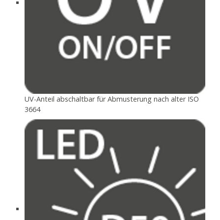
UV-Anteil abschaltbar für Abmusterung nach alter ISO
3664