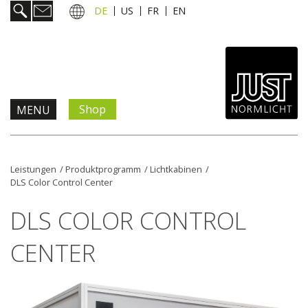
DE
US
FR
EN
Shop
MENU
Produkte & Lösungen
Leistungen
/
Produktprogramm
/
Lichtkabinen
/
DLS Color Control Center
Information & Service
DLS COLOR CONTROL
Aktuelles
CENTER
Unternehmen
Kontakt