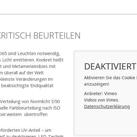
RITISCH BEURTEILEN
 D65 sind Leuchten notwendig,
Licht emittieren. Konkret heißt
DEAKTIVIERT
rt und Metamerieindizes mit
 überall auf der Welt
Aktivieren Sie das Cookie
 kleinste Veränderungen im
anzuzeigen!
 beabsichtigte Endqualität
Anbieter: Vimeo
Videos von Vimeo.
 Verteilung von Normlicht D50
Datenschutzerklärung
uelle Farbbeurteilung nach ISO
 bei weitem übertroffen
geforderten UV-Anteil – um
rf zu deaktivieren. LED-Technik