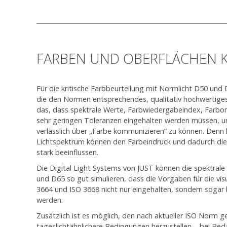
FARBEN UND OBERFLÄCHEN K
Für die kritische Farbbeurteilung mit Normlicht D50 und
die den Normen entsprechendes, qualitativ hochwertiges 
das, dass spektrale Werte, Farbwiedergabeindex, Farbo
sehr geringen Toleranzen eingehalten werden müssen, um
verlässlich über „Farbe kommunizieren“ zu können. Denn
Lichtspektrum können den Farbeindruck und dadurch die
stark beeinflussen.
Die Digital Light Systems von JUST können die spektrale
und D65 so gut simulieren, dass die Vorgaben für die vis
3664 und ISO 3668 nicht nur eingehalten, sondern sogar
werden.
Zusätzlich ist es möglich, den nach aktueller ISO Norm 
tageslichtähnlichere Bedingungen herzustellen – bei Beda