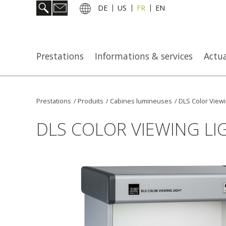
DE
US
FR
EN
Prestations
Informations & services
Actua
Prestations
/
Produits
/
Cabines lumineuses
/
DLS Color Viewi
DLS COLOR VIEWING LI