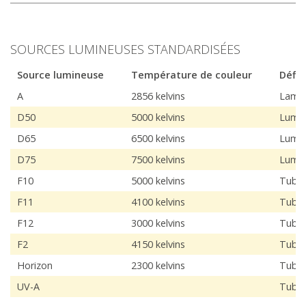
SOURCES LUMINEUSES STANDARDISÉES
Source lumineuse
Température de couleur
Défin
A
2856 kelvins
Lampe
D50
5000 kelvins
Lumiè
D65
6500 kelvins
Lumièr
D75
7500 kelvins
Lumiè
F10
5000 kelvins
Tube f
F11
4100 kelvins
Tubes
F12
3000 kelvins
Tubes
F2
4150 kelvins
Tubes
Horizon
2300 kelvins
Tubes
UV-A
Tubes