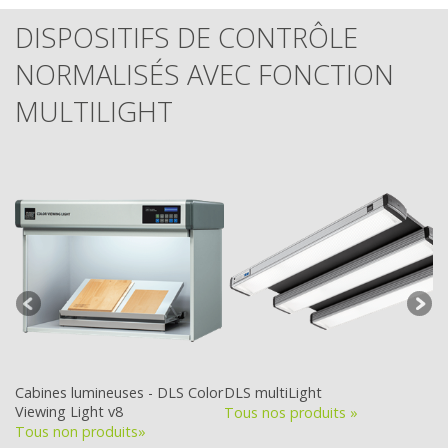
DISPOSITIFS DE CONTRÔLE
NORMALISÉS AVEC FONCTION
MULTILIGHT
Cabines lumineuses - DLS Color
DLS multiLight
DL
Viewing Light v8
Tous nos produits »
To
Tous non produits»