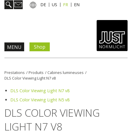
DE
US
FR
EN
Shop
MENU
Prestations
Prestations
/
Produits
/
Cabines lumineuses
/
DLS Color Viewing Light N7 v8
Informations & services
DLS Color Viewing Light N7 v8
Actualités
DLS Color Viewing Light N5 v8
DLS COLOR VIEWING
L'entreprise
LIGHT N7 V8
Contact