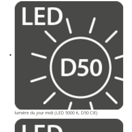
lumière du jour midi (LED 5000 K, D50 CIE)