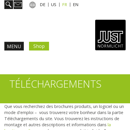
DE
US
FR
EN
Shop
MENU
Prestations
Informations & services
TÉLÉCHARGEMENTS
Lumière et couleur
Normes et standards
Que vous recherchiez des brochures produits, un logiciel ou un
FAQ – technique et lumière standardisée
mode d'emploi – vous trouverez votre bonheur dans la partie
Téléchargements du site. Vous trouverez les instructions de
Téléchargements
montage et autres descriptions et informations dans
la