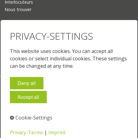
Interlocuteurs
Nous trouver
Langue
PRIVACY-SETTINGS
Deutsch
English
English (US)
This website uses cookies. You can accept all
Français
cookies or select individual cookies. These settings
can be changed at any time.
Deny all
Empreinte
Protection des données
Conditions générales
Paramètres des cookies
Accept all
© 2025 Just Normlicht GmbH
Cookie-Settings
⁣
⁣
Privacy-Terms
|
Imprint