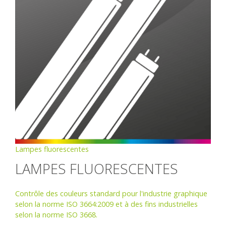
Produits – Shop
Informations & services
Actualités
L'entreprise
Contact
Lampes fluorescentes
LAMPES FLUORESCENTES
Contrôle des couleurs standard pour l'industrie graphique
selon la norme ISO 3664:2009 et à des fins industrielles
selon la norme ISO 3668.