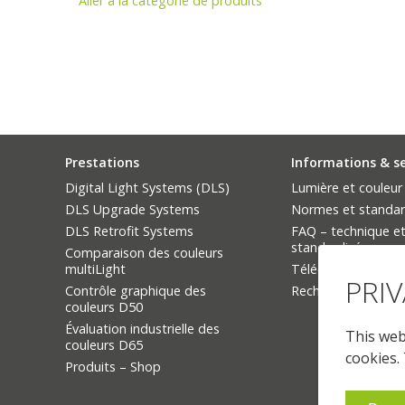
Aller à la catégorie de produits
Prestations
Informations & s
Digital Light Systems (DLS)
Lumière et couleur
DLS Upgrade Systems
Normes et standa
DLS Retrofit Systems
FAQ – technique et
standardisée
Comparaison des couleurs
multiLight
Téléchargements
PRI
Contrôle graphique des
Rechercher un prod
couleurs D50
Évaluation industrielle des
This webs
couleurs D65
cookies.
Produits – Shop