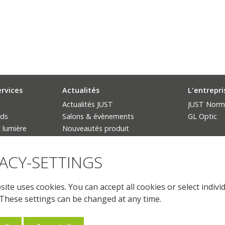
ervices
Actualités
L'entrepri
Actualités JUST
JUST Norm
rds
Salons & évènements
GL Optic
 lumière
Nouveautés produit
L'interdiction des lampes
fluorescentes
VACY-SETTINGS
uit
ite uses cookies. You can accept all cookies or select indivi
 These settings can be changed at any time.