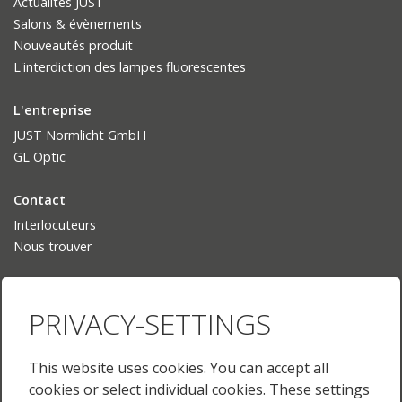
Actualités JUST
Salons & évènements
Nouveautés produit
L'interdiction des lampes fluorescentes
L'entreprise
JUST Normlicht GmbH
GL Optic
Contact
Interlocuteurs
Nous trouver
Langue
PRIVACY-SETTINGS
Deutsch
English
English (US)
This website uses cookies. You can accept all
Français
cookies or select individual cookies. These settings