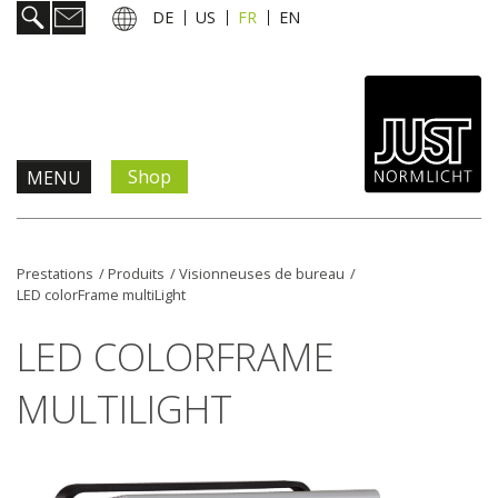
DE
US
FR
EN
Shop
MENU
Prestations
Prestations
/
Produits
/
Visionneuses de bureau
/
LED colorFrame multiLight
Informations & services
LED COLORFRAME
Actualités
MULTILIGHT
L'entreprise
Contact