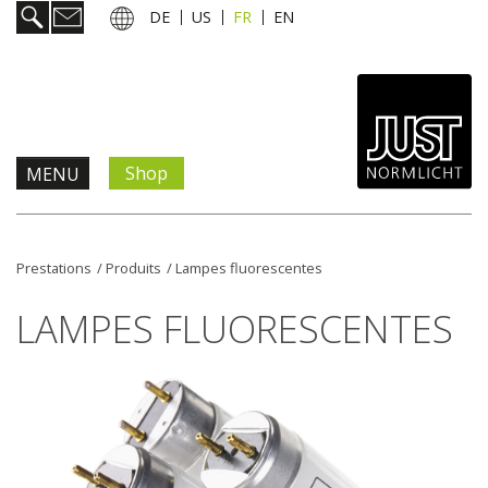
DE
US
FR
EN
Shop
MENU
Prestations
Prestations
/
Produits
/
Lampes fluorescentes
Informations & services
LAMPES FLUORESCENTES
Actualités
L'entreprise
Contact