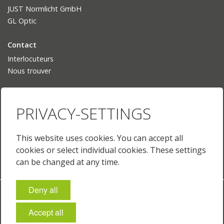
JUST Normlicht GmbH
GL Optic
Contact
Interlocuteurs
Nous trouver
Langue
PRIVACY-SETTINGS
Deutsch
English
English (US)
This website uses cookies. You can accept all
Français
cookies or select individual cookies. These settings
can be changed at any time.
Deny all
Empreinte
Protection des données
Conditions générales
Paramètres des cookies
Accept all