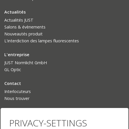
Actualités
Actualités JUST
Salons & évènements
Nouveautés produit
L'interdiction des lampes fluorescentes
L'entreprise
JUST Normlicht GmbH
GL Optic
Contact
Interlocuteurs
Nous trouver
Langue
PRIVACY-SETTINGS
Deutsch
English