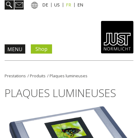
DE
US
FR
EN
Shop
MENU
Prestations
Prestations
/
Produits
/
Plaques lumineuses
Informations & services
PLAQUES LUMINEUSES
Actualités
L'entreprise
Contact