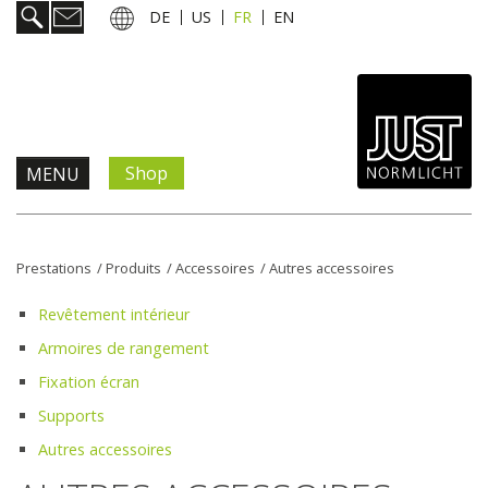
DE
US
FR
EN
Shop
MENU
Prestations
Prestations
/
Produits
/
Accessoires
/
Autres accessoires
Informations & services
Revêtement intérieur
Armoires de rangement
Actualités
Fixation écran
Supports
L'entreprise
Autres accessoires
Contact