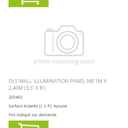
DLS WALL ILLUMINATION PANEL N8 1M X
2,40M (3,3´ X 8´)
203402
Surface éclairée (L x P):
Aucune
Prix indiqué sur demande