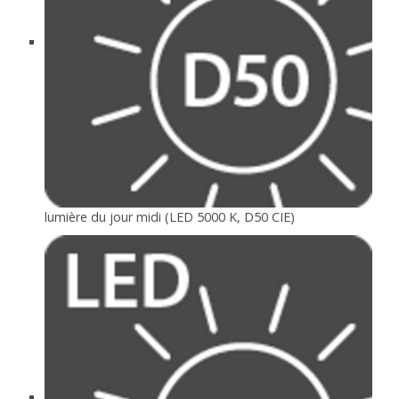
lumière du jour midi (LED 5000 K, D50 CIE)