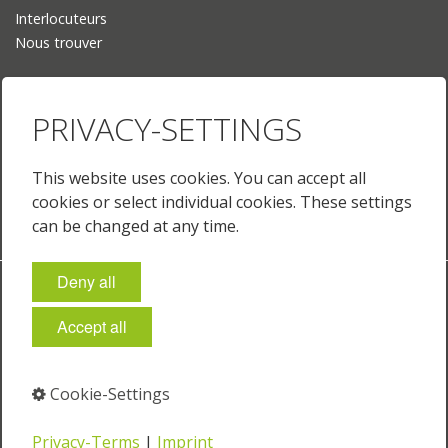
Interlocuteurs
Nous trouver
Langue
PRIVACY-SETTINGS
Deutsch
English
English (US)
This website uses cookies. You can accept all
Français
cookies or select individual cookies. These settings
can be changed at any time.
Deny all
Empreinte
Protection des données
Conditions générales
Paramètres des cookies
Accept all
© 2025 Just Normlicht GmbH
Cookie-Settings
⁣
⁣
Privacy-Terms
|
Imprint