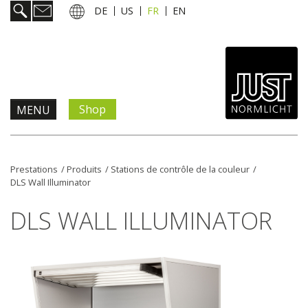
DE
US
FR
EN
Shop
MENU
Prestations
Prestations
/
Produits
/
Stations de contrôle de la couleur
/
DLS Wall Illuminator
Informations & services
DLS WALL ILLUMINATOR
Actualités
L'entreprise
Contact