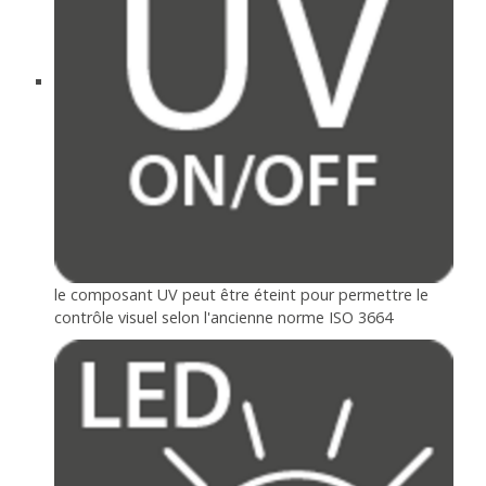
le composant UV peut être éteint pour permettre le
contrôle visuel selon l'ancienne norme ISO 3664