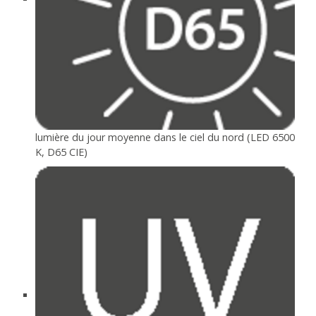
lumière du jour moyenne dans le ciel du nord (LED 6500
K, D65 CIE)