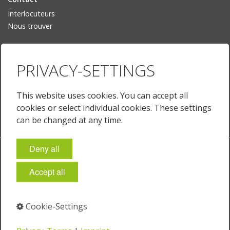
Interlocuteurs
Nous trouver
Langue
PRIVACY-SETTINGS
Deutsch
English
English (US)
This website uses cookies. You can accept all
Français
cookies or select individual cookies. These settings
can be changed at any time.
Deny all
Empreinte
Protection des données
Conditions générales
Paramètres des cookies
Accept all
© 2025 Just Normlicht GmbH
Cookie-Settings
⁣
⁣