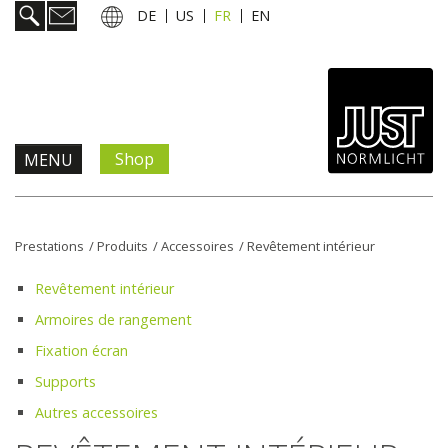
DE
US
FR
EN
Shop
MENU
Prestations
Prestations
/
Produits
/
Accessoires
/
Revêtement intérieur
Informations & services
Revêtement intérieur
Armoires de rangement
Actualités
Fixation écran
Supports
L'entreprise
Autres accessoires
Contact