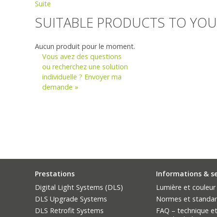
Suite
SUITABLE PRODUCTS TO YOU
Aucun produit pour le moment.
Vous avez des questions
ou recherchez une solution
individuelle ? Envoyer ma
demande »
Prestations
Informations & s
Digital Light Systems (DLS)
Lumière et couleur
DLS Upgrade Systems
Normes et standa
DLS Retrofit Systems
FAQ – technique et