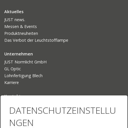
Aktuelles
JUST news.
Messen & Events
Produktneuheiten
Das Verbot der Leuchtstofflampe
Unternehmen
JUST Normlicht GmbH
GL Optic
Lohnfertigung Blech
Karriere
Kontakt
Ansprechpartner
DATENSCHUTZEINSTELLU
Ihr Weg zu uns
NGEN
Sprache