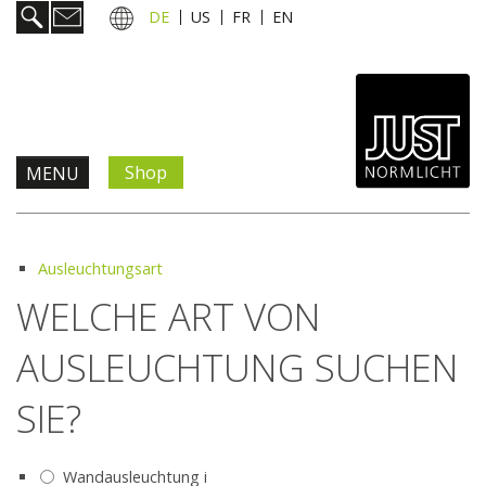
DE
US
FR
EN
Shop
MENU
Produkte & Lösungen
Ausleuchtungsart
Information & Service
WELCHE ART VON
AUSLEUCHTUNG SUCHEN
Aktuelles
SIE?
Unternehmen
Kontakt
Wandausleuchtung
i