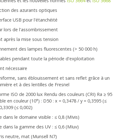
anciennes et les nouvelles normes
ISO 3664
et
ISO 3668
ction des azurants optiques
erface USB pour l'étanchéité
ur lors de l'assombrissement
 après la mise sous tension
ionnement des lampes fluorescentes (> 50 000 h)
tables pendant toute la période d'exploitation
nt nécessaire
iforme, sans éblouissement et sans reflet grâce à un
mière et à des lentilles de Fresnel
orme ISO de 2000 lux Rendu des couleurs (CRI) Ra ≥ 95
le en couleur (10°) : D50 : x = 0,3478 / y = 0,3595 (≤
 0,3309 (≤ 0,002)
dans le domaine visible : ≤ 0,8 (MIvis)
e dans la gamme des UV : ≤ 0,6 (MIuv)
is neutre, mat (Munsell N7)