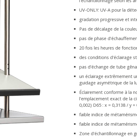
l'échantillonnage selon les 
UV-ONLY: UV-A pour la déte
gradation progressive et int
Pas de décalage de la coule
pas de phase d'échauffement
20 fois les heures de fonct
des conditions d'éclairage s
pas d'échange de tube gêna
un éclairage extrêmement un
guidage asymétrique de la lu
Éclairement conforme à la n
l'emplacement exact de la cib
0,002) D65 : x = 0,3138 / y =
faible indice de métamérisme 
faible indice de métamérism
Zone d'échantillonnage en gr