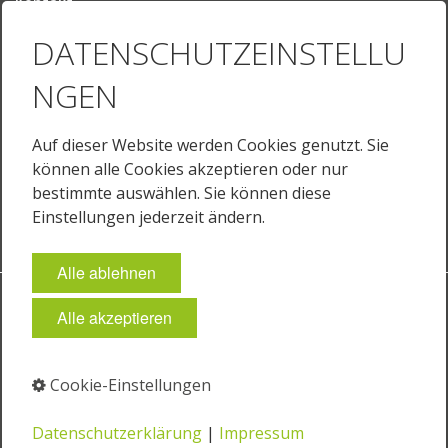
Kontakt
Ansprechpartner
DATENSCHUTZEINSTELLU
Ihr Weg zu uns
NGEN
Sprache
Deutsch
Auf dieser Website werden Cookies genutzt. Sie
English
können alle Cookies akzeptieren oder nur
English (US)
bestimmte auswählen. Sie können diese
Français
Einstellungen jederzeit ändern.
Alle ablehnen
Impressum
Datenschutz
AGB
Cookie-Einstellungen
Alle akzeptieren
© 2026 JUST Normlicht GmbH
Cookie-Einstellungen
⁣
⁣
Datenschutzerklärung
|
Impressum