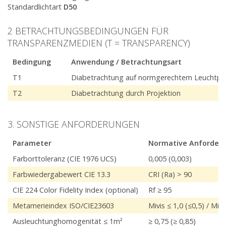
Standardlichtart
D50
2 BETRACHTUNGSBEDINGUNGEN FÜR
TRANSPARENZMEDIEN (T = TRANSPARENCY)
Bedingung
Anwendung / Betrachtungsart
T1
Diabetrachtung auf normgerechtem Leuchtpu
T2
Diabetrachtung durch Projektion
3. SONSTIGE ANFORDERUNGEN
Parameter
Normative Anforder
Farborttoleranz (CIE 1976 UCS)
0,005 (0,003)
Farbwiedergabewert CIE 13.3
CRI (Ra) > 90
CIE 224 Color Fidelity Index (optional)
Rf ≥ 95
Metamerieindex ISO/CIE23603
Mivis ≤ 1,0 (≤0,5) / Miuv
Ausleuchtunghomogenität ≤ 1m²
≥ 0,75 (≥ 0,85)