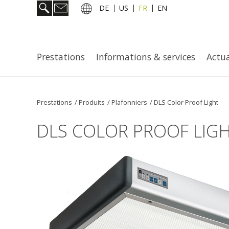
DE
US
FR
EN
Prestations
Informations & services
Actua
Prestations
/
Produits
/
Plafonniers
/
DLS Color Proof Light
DLS COLOR PROOF LIG