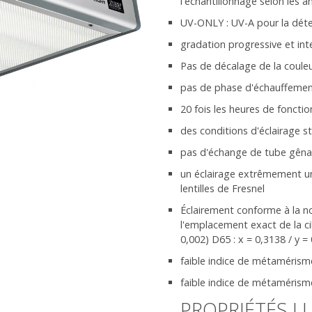
l'échantillonnage selon les 
UV-ONLY : UV-A pour la déte
gradation progressive et int
Pas de décalage de la coule
pas de phase d'échauffement
20 fois les heures de fonct
des conditions d'éclairage s
pas d'échange de tube gêna
un éclairage extrêmement un
lentilles de Fresnel
Éclairement conforme à la n
l'emplacement exact de la cib
0,002) D65 : x = 0,3138 / y =
faible indice de métamérisme 
faible indice de métamérism
PROPRIÉTÉS L