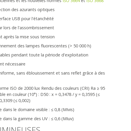
anciennes et les nouvelles normes
ISO 3664
et
ISO 3668
ction des azurants optiques
erface USB pour l'étanchéité
ur lors de l'assombrissement
 après la mise sous tension
ionnement des lampes fluorescentes (> 50 000 h)
tables pendant toute la période d'exploitation
nt nécessaire
iforme, sans éblouissement et sans reflet grâce à des
orme ISO de 2000 lux Rendu des couleurs (CRI) Ra ≥ 95
le en couleur (10°) : D50 : x = 0,3478 / y = 0,3595 (≤
 0,3309 (≤ 0,002)
dans le domaine visible : ≤ 0,8 (MIvis)
e dans la gamme des UV : ≤ 0,6 (MIuv)
UMINEUSES