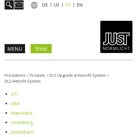
DE
US
FR
EN
Shop
MENU
Prestations
Prestations
/
Produits
/
DLS Upgrade & Retrofit System
/
DLS Retrofit System
Informations & services
GTI
Actualités
KBA
Manroland
L'entreprise
Heidelberg
Deitenbach
Contact