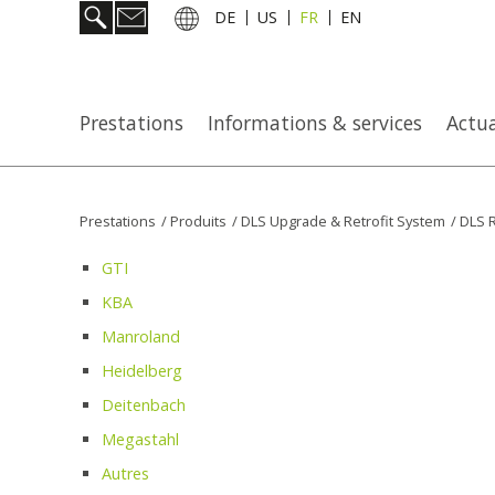
DE
US
FR
EN
Prestations
Informations & services
Actua
Prestations
/
Produits
/
DLS Upgrade & Retrofit System
/
DLS R
GTI
KBA
Manroland
Heidelberg
Deitenbach
Megastahl
Autres