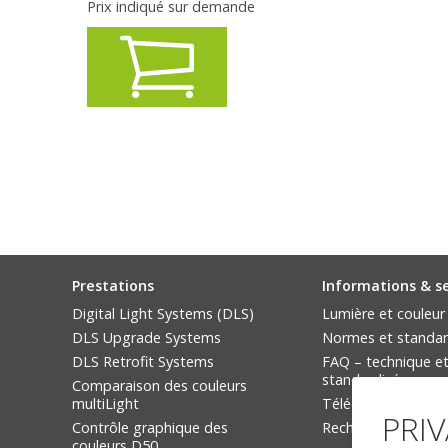
Prix indiqué sur demande
Prestations
Informations & s
Digital Light Systems (DLS)
Lumière et couleur
DLS Upgrade Systems
Normes et standa
DLS Retrofit Systems
FAQ – technique et
standardisée
Comparaison des couleurs
multiLight
Téléchargements
PRI
Contrôle graphique des
Rechercher un prod
couleurs D50