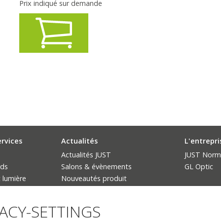
Prix indiqué sur demande
ervices
Actualités
L'entrepri
Actualités JUST
JUST Norm
rds
Salons & évènements
GL Optic
 lumière
Nouveautés produit
L'interdiction des lampes
fluorescentes
VACY-SETTINGS
uit