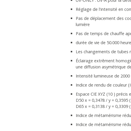
UV-ONLY : UV-A pour la déte
Réglage de l'intensité en co
Pas de déplacement des coo
lumière
Pas de temps de chauffe apr
durée de vie de 50.000 heur
Les changements de tubes n
Éclairage extrêment homogè
une diffusion asymétrique de 
Intensité lumineuse de 2000
Indice de rendu de couleur (I
Espace CIE XYZ (10 ) précis e
D50 x = 0,3478 / y = 0,3595 (
D65 x = 0,3138 / y = 0,3309 (
Indice de métamérisme réduit 
Indice de métamérisme réduit