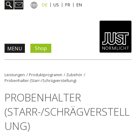
DE
US
FR
EN
Shop
MENU
Produkte & Lösungen
Leistungen
/
Produktprogramm
/
Zubehör
/
Probenhalter (Starr-/Schrägverstellung)
Information & Service
PROBENHALTER
Aktuelles
(STARR-/SCHRÄGVERSTELL
Unternehmen
UNG)
Kontakt