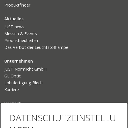
Produktfinder
Aktuelles
JUST news.
Messen & Events
Produktneuheiten
Das Verbot der Leuchtstofflampe
Unternehmen
JUST Normlicht GmbH
GL Optic
Lohnfertigung Blech
Karriere
Kontakt
Ansprechpartner
DATENSCHUTZEINSTELLU
Ihr Weg zu uns