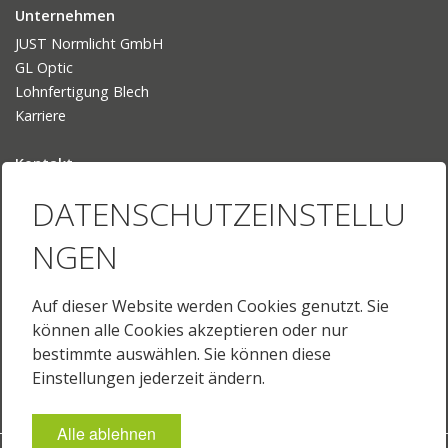
Unternehmen
JUST Normlicht GmbH
GL Optic
Lohnfertigung Blech
Karriere
Kontakt
Ansprechpartner
DATENSCHUTZEINSTELLU
Ihr Weg zu uns
NGEN
Sprache
Deutsch
Auf dieser Website werden Cookies genutzt. Sie
English
können alle Cookies akzeptieren oder nur
English (US)
bestimmte auswählen. Sie können diese
Français
Einstellungen jederzeit ändern.
Alle ablehnen