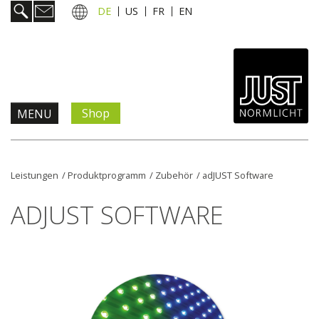
DE
US
FR
EN
Shop
MENU
Produkte & Lösungen
Leistungen
/
Produktprogramm
/
Zubehör
/
adJUST Software
Information & Service
ADJUST SOFTWARE
Aktuelles
Unternehmen
Kontakt