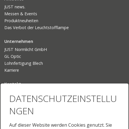
JUST news.
Messen & Events
Produktneuheiten
Das Verbot der Leuchtstofflampe
Unternehmen
JUST Normlicht GmbH
GL Optic
Lohnfertigung Blech
Karriere
Kontakt
Ansprechpartner
DATENSCHUTZEINSTELLU
Ihr Weg zu uns
NGEN
Sprache
Deutsch
Auf dieser Website werden Cookies genutzt. Sie
English