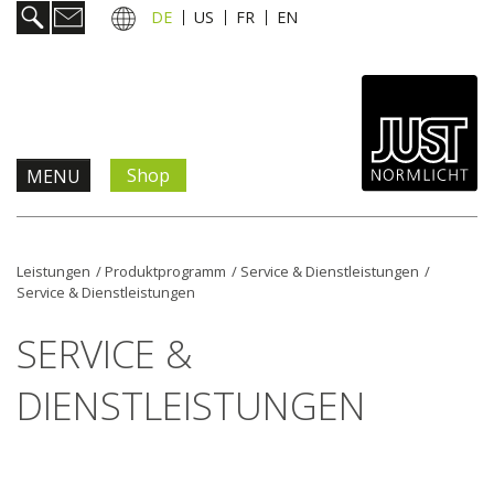
DE
US
FR
EN
Shop
MENU
Produkte & Lösungen
Leistungen
/
Produktprogramm
/
Service & Dienstleistungen
/
Service & Dienstleistungen
Information & Service
SERVICE &
Aktuelles
DIENSTLEISTUNGEN
Unternehmen
Kontakt