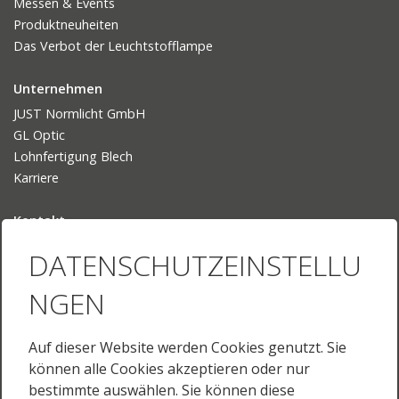
Messen & Events
Produktneuheiten
Das Verbot der Leuchtstofflampe
Unternehmen
JUST Normlicht GmbH
GL Optic
Lohnfertigung Blech
Karriere
Kontakt
Ansprechpartner
DATENSCHUTZEINSTELLU
Ihr Weg zu uns
NGEN
Sprache
Deutsch
Auf dieser Website werden Cookies genutzt. Sie
English
können alle Cookies akzeptieren oder nur
English (US)
bestimmte auswählen. Sie können diese
Français