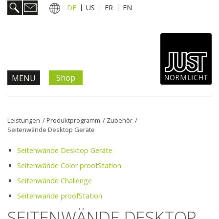
DE
US
FR
EN
Shop
MENU
Produkte & Lösungen
Leistungen
/
Produktprogramm
/
Zubehör
/
Seitenwände Desktop Geräte
Information & Service
Seitenwände Desktop Geräte
Aktuelles
Seitenwände Color proofStation
Seitenwände Challenge
Unternehmen
Seitenwände proofStation
SEITENWÄNDE DESKTOP
Kontakt