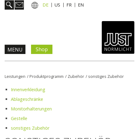
DE
US
FR
EN
Shop
MENU
Produkte & Lösungen
Leistungen
/
Produktprogramm
/
Zubehör
/
sonstiges Zubehör
Information & Service
Innenverkleidung
Ablageschränke
Aktuelles
Monitorhalterungen
Gestelle
Unternehmen
sonstiges Zubehör
Kontakt