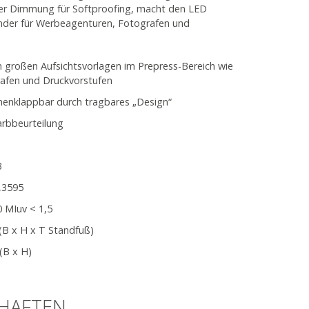
er Dimmung für Softproofing, macht den LED
nder für Werbeagenturen, Fotografen und
on großen Aufsichtsvorlagen im Prepress-Bereich wie
afen und Druckvorstufen
enklappbar durch tragbares „Design“
Farbbeurteilung
3
0,3595
0 MIuv < 1,5
(B x H x T Standfuß)
(B x H)
CHAFTEN