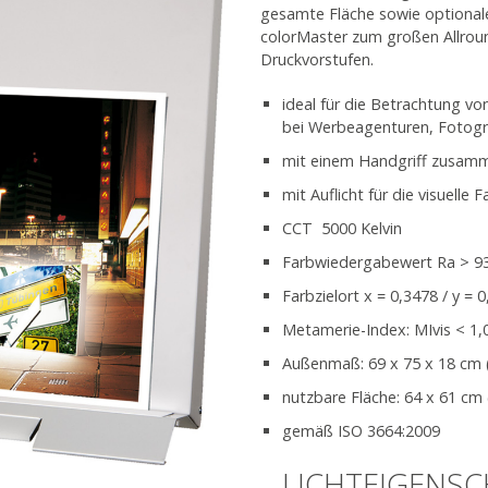
gesamte Fläche sowie optional
colorMaster zum großen Allrou
Druckvorstufen.
ideal für die Betrachtung v
bei Werbeagenturen, Fotogr
mit einem Handgriff zusamm
mit Auflicht für die visuelle 
CCT 5000 Kelvin
Farbwiedergabewert Ra > 9
Farbzielort x = 0,3478 / y = 
Metamerie-Index: MIvis < 1,
Außenmaß: 69 x 75 x 18 cm 
nutzbare Fläche: 64 x 61 cm 
gemäß ISO 3664:2009
LICHTEIGENS