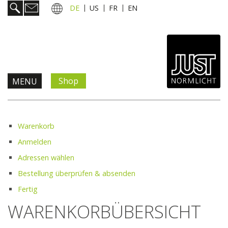
DE
US
FR
EN
Shop
MENU
Produkte & Lösungen
Warenkorb
Information & Service
Anmelden
Adressen wählen
Aktuelles
Bestellung überprüfen & absenden
Fertig
Unternehmen
WARENKORBÜBERSICHT
Kontakt