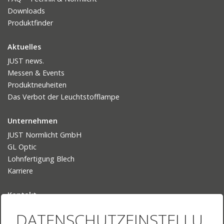
Downloads
Produktfinder
Aktuelles
JUST news.
Messen & Events
Produktneuheiten
Das Verbot der Leuchtstofflampe
Unternehmen
JUST Normlicht GmbH
GL Optic
Lohnfertigung Blech
Karriere
Kontakt
Ansprechpartner
DATENSCHUTZEINSTELLU
Ihr Weg zu uns