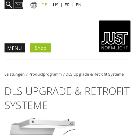
DE
US
FR
EN
Shop
MENU
Produkte & Lösungen
Leistungen
/
Produktprogramm
/
DLS Upgrade & Retrofit Systeme
Information & Service
DLS UPGRADE & RETROFIT
Aktuelles
SYSTEME
Unternehmen
Kontakt