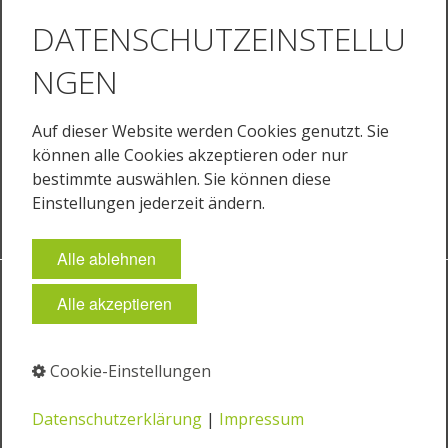
Ansprechpartner
DATENSCHUTZEINSTELLU
Ihr Weg zu uns
NGEN
Sprache
Deutsch
Auf dieser Website werden Cookies genutzt. Sie
English
können alle Cookies akzeptieren oder nur
English (US)
bestimmte auswählen. Sie können diese
Français
Einstellungen jederzeit ändern.
Alle ablehnen
Impressum
Datenschutz
AGB
Cookie-Einstellungen
Alle akzeptieren
© 2026 JUST Normlicht GmbH
Cookie-Einstellungen
⁣
⁣
Datenschutzerklärung
|
Impressum