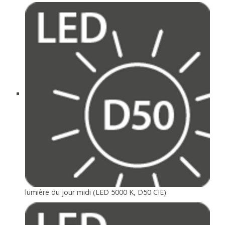
lumière du jour midi (LED 5000 K, D50 CIE)