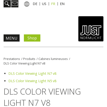
DE
US
FR
EN
Shop
MENU
Prestations
Prestations
/
Produits
/
Cabines lumineuses
/
DLS Color Viewing Light N7 v8
Informations & services
DLS Color Viewing Light N7 v8
Actualités
DLS Color Viewing Light N5 v8
DLS COLOR VIEWING
L'entreprise
LIGHT N7 V8
Contact