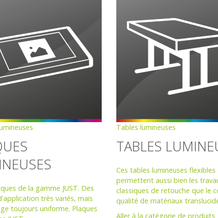
lumineuses
Tables lumineuses
QUES
TABLES LUMINE
INEUSES
Ces tables lumineuses flexibles
permettent aussi bien les trava
siques de la gamme JUST. Des
classiques de retouche que le c
application très variés, mais
qualité de matériaux translucid
age toujours uniforme. Plaques
Aller à la catégorie de produits