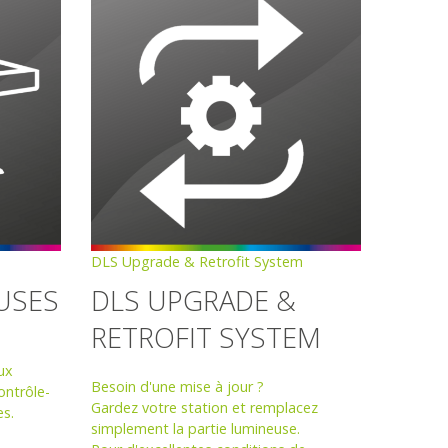
DLS Upgrade & Retrofit System
USES
DLS UPGRADE &
RETROFIT SYSTEM
ux
Besoin d'une mise à jour ?
ontrôle-
Gardez votre station et remplacez
es.
simplement la partie lumineuse.