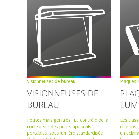
Visionneuses de bureau
Plaques 
VISIONNEUSES DE
PLA
BUREAU
LUM
Petites mais géniales ! Le contrôle de la
Les clas
couleur sur des petits appareils
champs d'
portables, sous lumière standardisée
un éclair