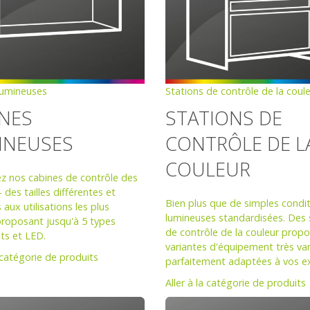
lumineuses
Stations de contrôle de la coul
INES
STATIONS DE
INEUSES
CONTRÔLE DE L
COULEUR
z nos cabines de contrôle des
- des tailles différentes et
Bien plus que de simples condi
aux utilisations les plus
lumineuses standardisées. Des 
proposant jusqu'à 5 types
de contrôle de la couleur prop
nts et LED.
variantes d'équipement très var
a catégorie de produits
parfaitement adaptées à vos e
Aller à la catégorie de produits