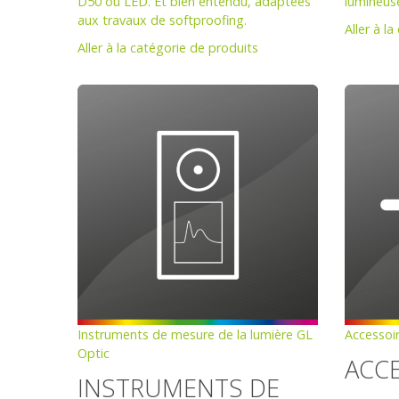
D50 ou LED. Et bien entendu, adaptées
lumineus
aux travaux de softproofing.
Aller à l
Aller à la catégorie de produits
Instruments de mesure de la lumière GL
Accessoi
Optic
ACC
INSTRUMENTS DE