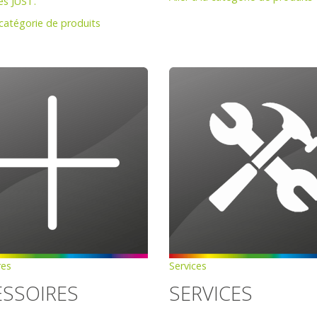
es JUST.
a catégorie de produits
res
Services
ESSOIRES
SERVICES