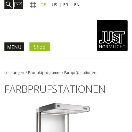
DE
US
FR
EN
Shop
MENU
Produkte & Lösungen
Leistungen
/
Produktprogramm
/
Farbprüfstationen
Information & Service
FARBPRÜFSTATIONEN
Aktuelles
Unternehmen
Kontakt