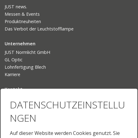
JUST news.
Messen & Events
Produktneuheiten
Das Verbot der Leuchtstofflampe
Unternehmen
JUST Normlicht GmbH
GL Optic
Lohnfertigung Blech
Karriere
Kontakt
Ansprechpartner
DATENSCHUTZEINSTELLU
Ihr Weg zu uns
NGEN
Sprache
Deutsch
Auf dieser Website werden Cookies genutzt. Sie
English