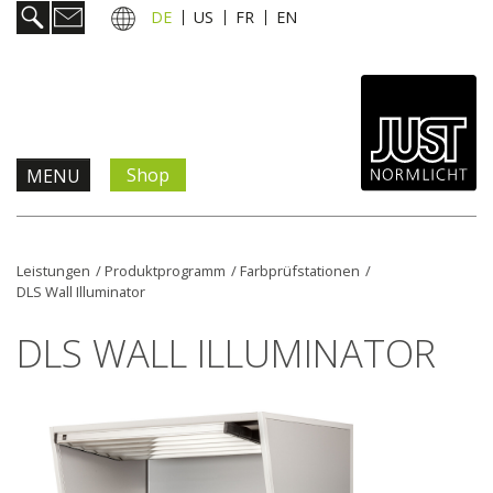
DE
US
FR
EN
Shop
MENU
Produkte & Lösungen
Leistungen
/
Produktprogramm
/
Farbprüfstationen
/
DLS Wall Illuminator
Information & Service
DLS WALL ILLUMINATOR
Aktuelles
Unternehmen
Kontakt