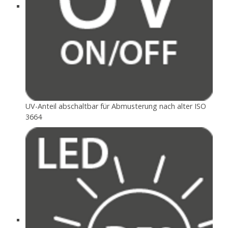
UV-Anteil abschaltbar für Abmusterung nach alter ISO
3664