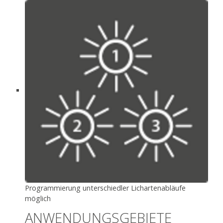
Programmierung unterschiedler Lichartenabläufe
möglich
ANWENDUNGSGEBIETE