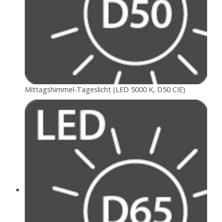
Mittagshimmel-Tageslicht (LED 5000 K, D50 CIE)