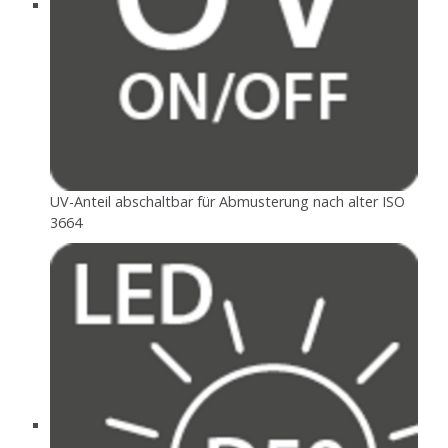
UV-Anteil abschaltbar für Abmusterung nach alter ISO
3664