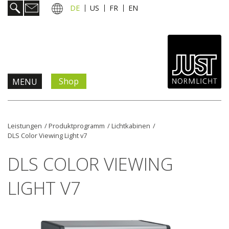
DE
US
FR
EN
Shop
MENU
Produkte & Lösungen
Leistungen
/
Produktprogramm
/
Lichtkabinen
/
DLS Color Viewing Light v7
Information & Service
DLS COLOR VIEWING
Aktuelles
LIGHT V7
Unternehmen
Kontakt