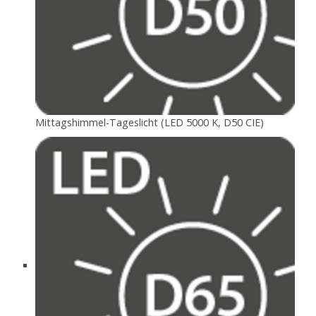
Mittagshimmel-Tageslicht (LED 5000 K, D50 CIE)