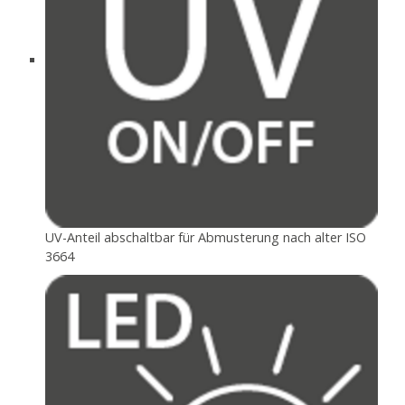
UV-Anteil abschaltbar für Abmusterung nach alter ISO
3664