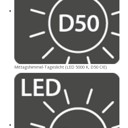
Mittagshimmel-Tageslicht (LED 5000 K, D50 CIE)