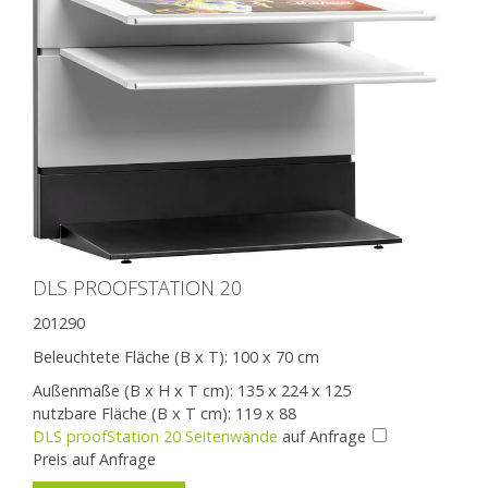
DLS PROOFSTATION 20
201290
Beleuchtete Fläche (B x T):
100 x 70 cm
Außenmaße (B x H x T cm): 135 x 224 x 125
nutzbare Fläche (B x T cm): 119 x 88
DLS proofStation 20 Seitenwände
auf Anfrage
Preis auf Anfrage