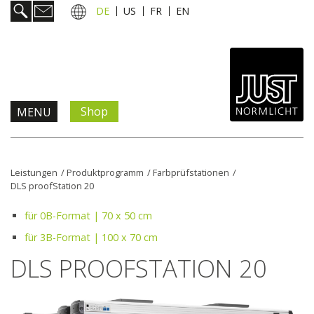
DE
US
FR
EN
Shop
MENU
Produkte & Lösungen
Leistungen
/
Produktprogramm
/
Farbprüfstationen
/
DLS proofStation 20
Information & Service
für 0B-Format | 70 x 50 cm
Aktuelles
für 3B-Format | 100 x 70 cm
DLS PROOFSTATION 20
Unternehmen
Kontakt