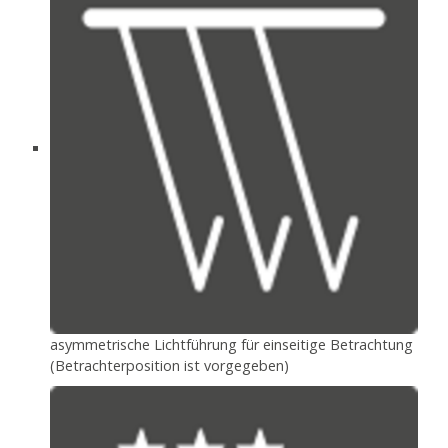
asymmetrische Lichtführung für einseitige Betrachtung
(Betrachterposition ist vorgegeben)