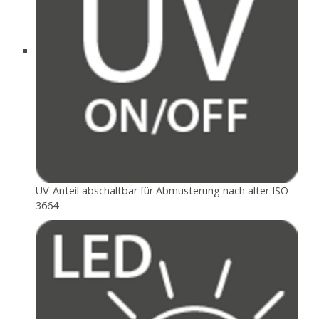
UV-Anteil abschaltbar für Abmusterung nach alter ISO
3664