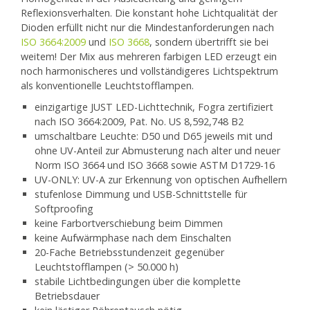
Reflexionsverhalten. Die konstant hohe Lichtqualität der
Dioden erfüllt nicht nur die Mindestanforderungen nach
ISO 3664:2009
und
ISO 3668
, sondern übertrifft sie bei
weitem! Der Mix aus mehreren farbigen LED erzeugt ein
noch harmonischeres und vollständigeres Lichtspektrum
als konventionelle Leuchtstofflampen.
einzigartige JUST LED-Lichttechnik, Fogra zertifiziert
nach ISO 3664:2009, Pat. No. US 8,592,748 B2
umschaltbare Leuchte: D50 und D65 jeweils mit und
ohne UV-Anteil zur Abmusterung nach alter und neuer
Norm ISO 3664 und ISO 3668 sowie ASTM D1729-16
UV-ONLY: UV-A zur Erkennung von optischen Aufhellern
stufenlose Dimmung und USB-Schnittstelle für
Softproofing
keine Farbortverschiebung beim Dimmen
keine Aufwärmphase nach dem Einschalten
20-Fache Betriebsstundenzeit gegenüber
Leuchtstofflampen (> 50.000 h)
stabile Lichtbedingungen über die komplette
Betriebsdauer