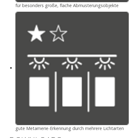
für besonders große, flache Abmusterungsobjekte
gute Metamerie-Erkennung durch mehrere Lichtarten