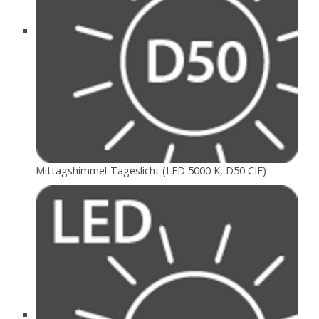
Mittagshimmel-Tageslicht (LED 5000 K, D50 CIE)