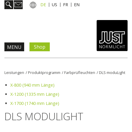
DE
US
FR
EN
Shop
MENU
Produkte & Lösungen
Leistungen
/
Produktprogramm
/
Farbprüfleuchten
/
DLS moduLight
Information & Service
X-800 (940 mm Länge)
X-1200 (1335 mm Länge)
Aktuelles
X-1700 (1740 mm Länge)
DLS MODULIGHT
Unternehmen
Kontakt