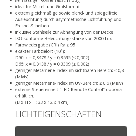
kein lästiger Röhrentausch nötig
ideal für Mittel- und Großformat
extrem gleichmäßige sowie blend- und spiegelfreie
Ausleuchtung durch asymmetrische Lichtführung und
Fresnel-Scheiben
inklusive Stahlseile zur Abhängung von der Decke
ISO-konforme Beleuchtungsstärke von 2000 Lux
Farbwiedergabe (CRI) Ra ≥ 95
exakter Farbzielort (10°):
D50: x = 0,3478 / y = 0,3595 (≤ 0,002)
D65: x = 0,3138 / y = 0,3309 (≤ 0,002)
geringer Metamerie-Index im sichtbaren Bereich: ≤ 0,8
(MIvis)
geringer Metamerie-Index im UV-Bereich: ≤ 0,6 (MIuv)
externe Steuereinheit "LED Remote Control" optional
erhältlich.
(B x H x T: 33 x 12 x 4 cm)
LICHTEIGENSCHAFTEN