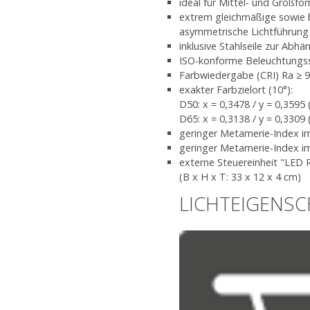
ideal für Mittel- und Großfo
extrem gleichmäßige sowie b
asymmetrische Lichtführung
inklusive Stahlseile zur Abh
ISO-konforme Beleuchtungss
Farbwiedergabe (CRI) Ra ≥ 
exakter Farbzielort (10°):
D50: x = 0,3478 / y = 0,3595 
D65: x = 0,3138 / y = 0,3309 
geringer Metamerie-Index im 
geringer Metamerie-Index im
externe Steuereinheit "LED R
(B x H x T: 33 x 12 x 4 cm)
LICHTEIGENS