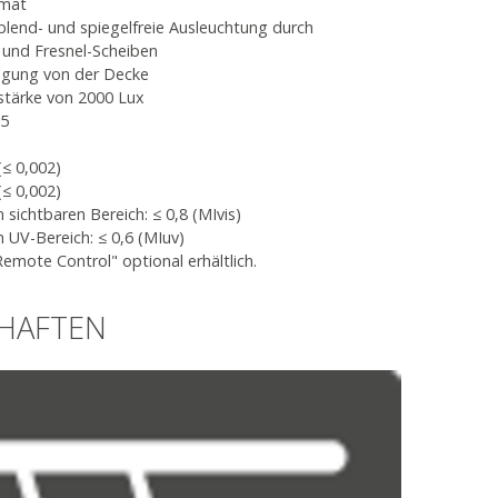
rmat
lend- und spiegelfreie Ausleuchtung durch
 und Fresnel-Scheiben
ängung von der Decke
tärke von 2000 Lux
95
(≤ 0,002)
(≤ 0,002)
sichtbaren Bereich: ≤ 0,8 (MIvis)
 UV-Bereich: ≤ 0,6 (MIuv)
emote Control" optional erhältlich.
CHAFTEN