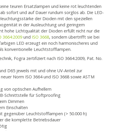
keine teuren Ersatzlampen und keine rot leuchtenden
ab sofort und auf Dauer rundum sorglos ab. Die LED-
leuchtungsstärke der Dioden mit den speziellen
mogenität in der Ausleuchtung und geringem
t hohe Lichtqualität der Dioden erfüllt nicht nur die
O 3664:2009
und
ISO 3668
, sondern übertrifft sie bei
farbigen LED erzeugt ein noch harmonischeres und
als konventionelle Leuchtstofflampen.
chnik, Fogra zertifiziert nach ISO 3664:2009, Pat. No.
nd D65 jeweils mit und ohne UV-Anteil zur
d neuer Norm ISO 3664 und ISO 3668 sowie ASTM
g von optischen Aufhellern
Schnittstelle für Softproofing
 beim Dimmen
em Einschalten
it gegenüber Leuchtstofflampen (> 50.000 h)
er die komplette Betriebsdauer
ötig