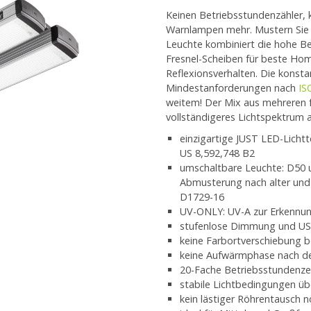
Keinen Betriebsstundenzähler, 
Warnlampen mehr. Mustern Sie 
Leuchte kombiniert die hohe Be
Fresnel-Scheiben für beste Ho
Reflexionsverhalten. Die konstan
Mindestanforderungen nach
IS
weitem! Der Mix aus mehreren 
vollständigeres Lichtspektrum 
einzigartige JUST LED-Lichtte
US 8,592,748 B2
umschaltbare Leuchte: D50 u
Abmusterung nach alter un
D1729-16
UV-ONLY: UV-A zur Erkennun
stufenlose Dimmung und USB-
keine Farbortverschiebung
keine Aufwärmphase nach d
20-Fache Betriebsstundenze
stabile Lichtbedingungen üb
kein lästiger Röhrentausch n