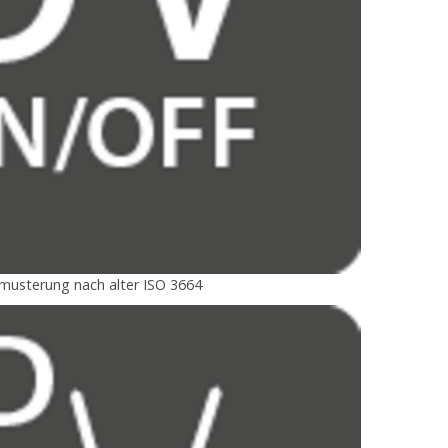
bmusterung nach alter ISO 3664