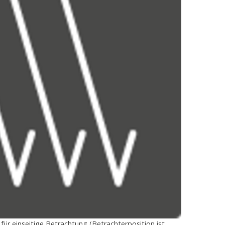
ür einseitige Betrachtung (Betrachterposition ist